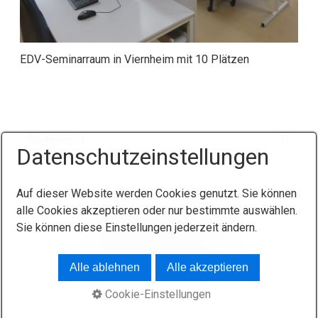
EDV-Seminarraum in Viernheim mit 10 Plätzen
Datenschutzeinstellungen
Auf dieser Website werden Cookies genutzt. Sie können
Startseite
Kontakt
Impressum
alle Cookies akzeptieren oder nur bestimmte auswählen.
Sie können diese Einstellungen jederzeit ändern.
Datenschutzerklärung
AGB
© 2026 INGENIEURBÜRO ROGER PFAFF
Alle ablehnen
Alle akzeptieren
Cookie-Einstellungen